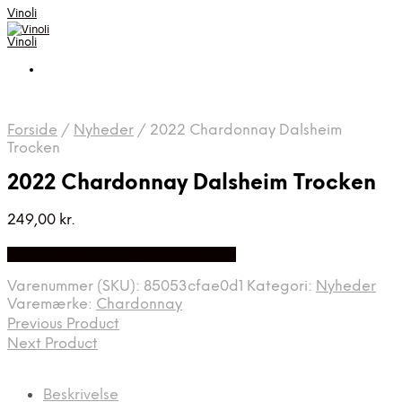
Vinoli
Vinoli
Forside
/
Nyheder
/
2022 Chardonnay Dalsheim
Trocken
2022 Chardonnay Dalsheim Trocken
249,00
kr.
Bedste Pris Fundet på Price Index
Varenummer (SKU):
85053cfae0d1
Kategori:
Nyheder
Varemærke:
Chardonnay
Previous Product
Next Product
Beskrivelse