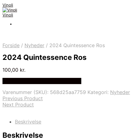
Vinoli
Vinoli
Forside
/
Nyheder
/
2024 Quintessence Ros
2024 Quintessence Ros
100,00
kr.
Bedste Pris Fundet på Price Index
Varenummer (SKU):
568d25aa7759
Kategori:
Nyheder
Previous Product
Next Product
Beskrivelse
Beskrivelse