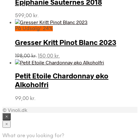
Epiphanie Sauternes 2018
599,00
kr.
På Udsalg! 24%
Gresser Kritt Pinot Blanc 2023
Den
Den
198,00
kr.
150,00
kr.
oprindelige
aktuelle
pris
pris
var:
er:
Petit Etoile Chardonnay øko
198,00 kr..
150,00 kr..
Alkoholfri
99,00
kr.
© Vinoli.dk
×
×
What are you looking for?