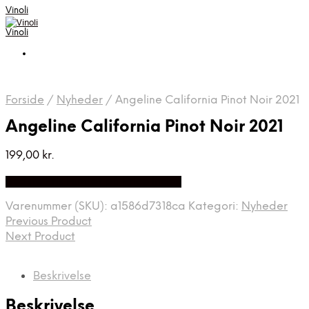
Vinoli
Vinoli
Forside
/
Nyheder
/
Angeline California Pinot Noir 2021
Angeline California Pinot Noir 2021
199,00
kr.
Bedste Pris Fundet på Price Index
Varenummer (SKU):
a1586d7318ca
Kategori:
Nyheder
Previous Product
Next Product
Beskrivelse
Beskrivelse