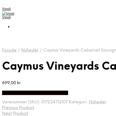
Vinoli
Vinoli
Forside
/
Nyheder
/
Caymus Vineyards Cabernet Sauvign
Caymus Vineyards Ca
699,00
kr.
Bedste Pris Fundet på Price Index
Varenummer (SKU):
017224712107
Kategori:
Nyheder
Previous Product
Next Product