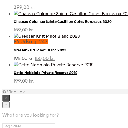
399,00
kr.
Chateau Colombe Sainte Castillon Cotes Bordeaux 2020
159,00
kr.
På Udsalg! 24%
Gresser Kritt Pinot Blanc 2023
Den
Den
198,00
kr.
150,00
kr.
oprindelige
aktuelle
pris
pris
Cetto Nebbiolo Private Reserve 2019
var:
er:
198,00 kr..
150,00 kr..
199,00
kr.
© Vinoli.dk
×
×
What are you looking for?