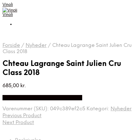
Vinoli
Vinoli
Forside
/
Nyheder
/
Chteau Lagrange Saint Julien Cru
Class 2018
Chteau Lagrange Saint Julien Cru
Class 2018
685,00
kr.
Bedste Pris Fundet på Price Index
Varenummer (SKU):
049c389ef2c5
Kategori:
Nyheder
Previous Product
Next Product