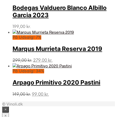
Bodegas Valduero Blanco Albillo
Garcia 2023
199,00
kr.
På Udsalg! 7%
Marqus Murrieta Reserva 2019
Den
Den
299,00
kr.
279,00
kr.
oprindelige
aktuelle
pris
pris
På Udsalg! 34%
var:
er:
299,00 kr..
279,00 kr..
Arpago Primitivo 2020 Pastini
Den
Den
149,00
kr.
99,00
kr.
oprindelige
aktuelle
© Vinoli.dk
pris
pris
var:
er:
×
149,00 kr..
99,00 kr..
×