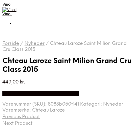
Vinoli
Vinoli
Forside
/
Nyheder
/
Chteau Laroze Saint Milion Grand
Cru Class 2015
Chteau Laroze Saint Milion Grand Cru
Class 2015
449,00
kr.
Bedste Pris Fundet på Price Index
Varenummer (SKU):
8088b050f141
Kategori:
Nyheder
Varemærke:
Chteau Laroze
Previous Product
Next Product