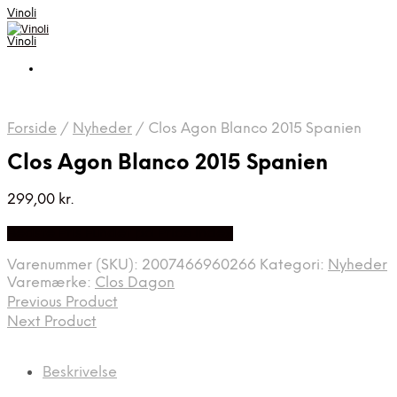
Vinoli
Vinoli
Forside
/
Nyheder
/
Clos Agon Blanco 2015 Spanien
Clos Agon Blanco 2015 Spanien
299,00
kr.
Bedste Pris Fundet på Price Index
Varenummer (SKU):
2007466960266
Kategori:
Nyheder
Varemærke:
Clos Dagon
Previous Product
Next Product
Beskrivelse