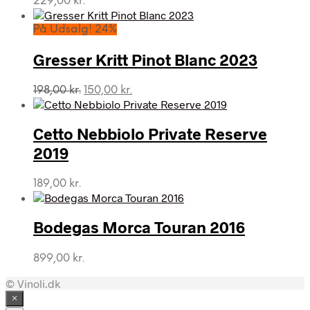
229,00
kr.
På Udsalg! 24%
Gresser Kritt Pinot Blanc 2023
Den
Den
198,00
kr.
150,00
kr.
oprindelige
aktuelle
pris
pris
var:
er:
Cetto Nebbiolo Private Reserve
198,00 kr..
150,00 kr..
2019
189,00
kr.
Bodegas Morca Touran 2016
899,00
kr.
© Vinoli.dk
×