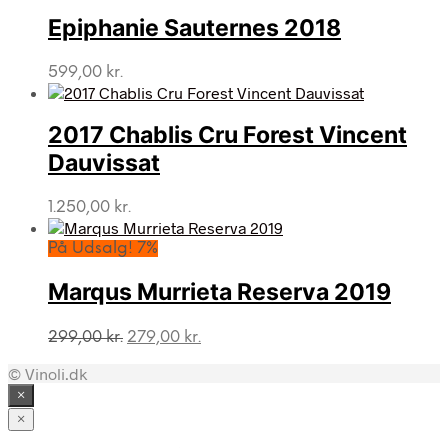
Epiphanie Sauternes 2018
599,00
kr.
2017 Chablis Cru Forest Vincent
Dauvissat
1.250,00
kr.
På Udsalg! 7%
Marqus Murrieta Reserva 2019
Den
Den
299,00
kr.
279,00
kr.
oprindelige
aktuelle
© Vinoli.dk
pris
pris
var:
er:
×
299,00 kr..
279,00 kr..
×