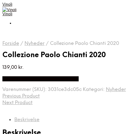
Vinoli
Vinoli
Forside
/
Nyheder
/
Collezione Paolo Chianti 2020
Collezione Paolo Chianti 2020
139,00
kr.
Bedste Pris Fundet på Price Index
Varenummer (SKU):
3031ce3dc05c
Kategori:
Nyheder
Previous Product
Next Product
Beskrivelse
Beskrivelse