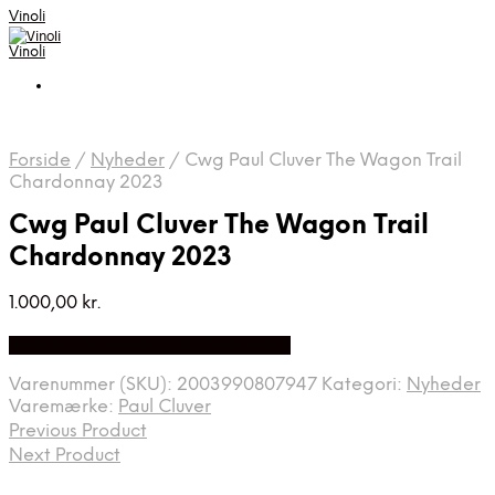
Vinoli
Vinoli
Forside
/
Nyheder
/
Cwg Paul Cluver The Wagon Trail
Chardonnay 2023
Cwg Paul Cluver The Wagon Trail
Chardonnay 2023
1.000,00
kr.
Bedste Pris Fundet på Price Index
Varenummer (SKU):
2003990807947
Kategori:
Nyheder
Varemærke:
Paul Cluver
Previous Product
Next Product