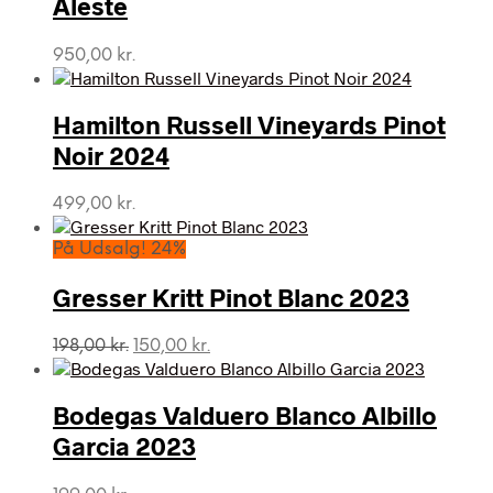
Aleste
950,00
kr.
Hamilton Russell Vineyards Pinot
Noir 2024
499,00
kr.
På Udsalg! 24%
Gresser Kritt Pinot Blanc 2023
Den
Den
198,00
kr.
150,00
kr.
oprindelige
aktuelle
pris
pris
var:
er:
Bodegas Valduero Blanco Albillo
198,00 kr..
150,00 kr..
Garcia 2023