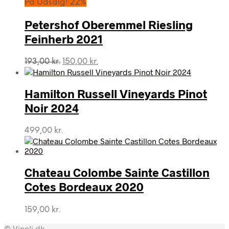
På Udsalg! 22%
Petershof Oberemmel Riesling
Feinherb 2021
Den
Den
193,00
kr.
150,00
kr.
oprindelige
aktuelle
pris
pris
var:
er:
Hamilton Russell Vineyards Pinot
193,00 kr..
150,00 kr..
Noir 2024
499,00
kr.
Chateau Colombe Sainte Castillon
Cotes Bordeaux 2020
159,00
kr.
© Vinoli.dk