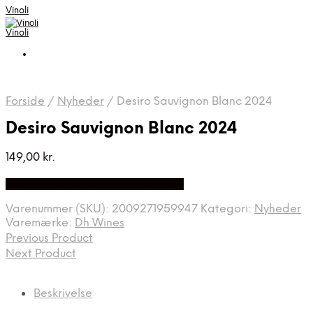
Vinoli
Vinoli
Forside
/
Nyheder
/
Desiro Sauvignon Blanc 2024
Desiro Sauvignon Blanc 2024
149,00
kr.
Bedste Pris Fundet på Price Index
Varenummer (SKU):
2009271959947
Kategori:
Nyheder
Varemærke:
Dh Wines
Previous Product
Next Product
Beskrivelse