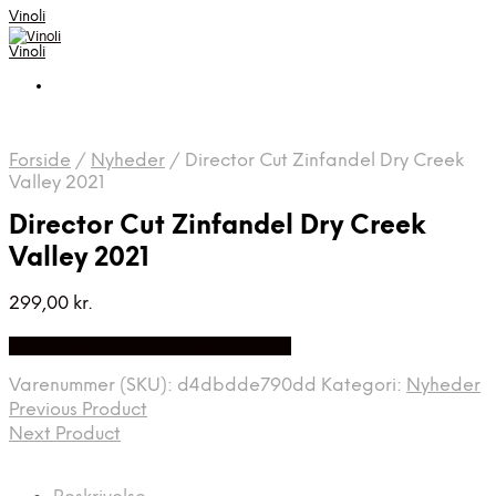
Vinoli
Vinoli
Forside
/
Nyheder
/
Director Cut Zinfandel Dry Creek
Valley 2021
Director Cut Zinfandel Dry Creek
Valley 2021
299,00
kr.
Bedste Pris Fundet på Price Index
Varenummer (SKU):
d4dbdde790dd
Kategori:
Nyheder
Previous Product
Next Product