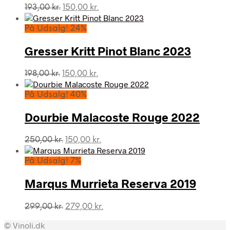
Den
Den
193,00
kr.
150,00
kr.
oprindelige
aktuelle
pris
pris
På Udsalg! 24%
var:
er:
193,00 kr..
150,00 kr..
Gresser Kritt Pinot Blanc 2023
Den
Den
198,00
kr.
150,00
kr.
oprindelige
aktuelle
pris
pris
På Udsalg! 40%
var:
er:
198,00 kr..
150,00 kr..
Dourbie Malacoste Rouge 2022
Den
Den
250,00
kr.
150,00
kr.
oprindelige
aktuelle
pris
pris
På Udsalg! 7%
var:
er:
250,00 kr..
150,00 kr..
Marqus Murrieta Reserva 2019
Den
Den
299,00
kr.
279,00
kr.
oprindelige
aktuelle
© Vinoli.dk
pris
pris