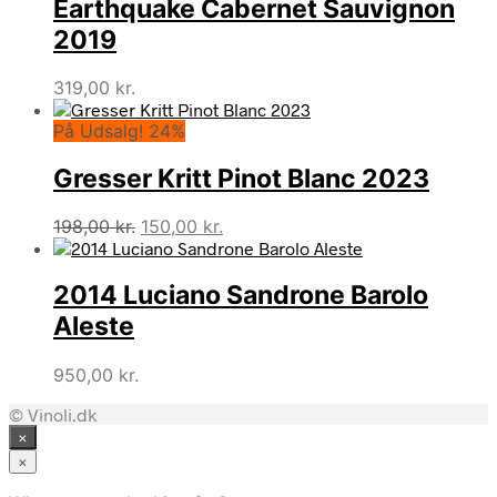
Earthquake Cabernet Sauvignon
var:
er:
299,00 kr..
279,00 kr..
2019
319,00
kr.
På Udsalg! 24%
Gresser Kritt Pinot Blanc 2023
Den
Den
198,00
kr.
150,00
kr.
oprindelige
aktuelle
pris
pris
2014 Luciano Sandrone Barolo
var:
er:
198,00 kr..
150,00 kr..
Aleste
950,00
kr.
© Vinoli.dk
×
×