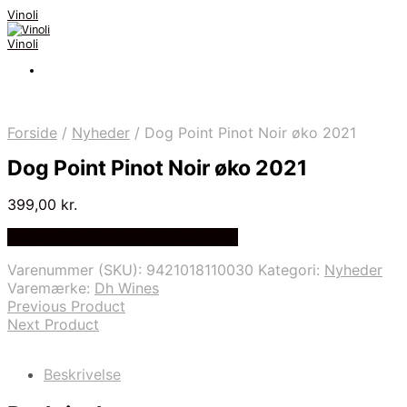
Vinoli
Vinoli
Forside
/
Nyheder
/
Dog Point Pinot Noir øko 2021
Dog Point Pinot Noir øko 2021
399,00
kr.
Bedste Pris Fundet på Price Index
Varenummer (SKU):
9421018110030
Kategori:
Nyheder
Varemærke:
Dh Wines
Previous Product
Next Product
Beskrivelse