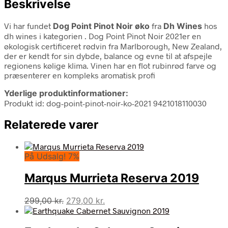
Beskrivelse
Vi har fundet
Dog Point Pinot Noir øko
fra
Dh Wines
hos
dh wines i kategorien
. Dog Point Pinot Noir 2021er en
økologisk certificeret rødvin fra Marlborough, New Zealand,
der er kendt for sin dybde, balance og evne til at afspejle
regionens kølige klima. Vinen har en flot rubinrød farve og
præsenterer en kompleks aromatisk profi
Yderlige produktinformationer:
Produkt id: dog-point-pinot-noir-ko-2021 9421018110030
Relaterede varer
På Udsalg! 7%
Marqus Murrieta Reserva 2019
Den
Den
299,00
kr.
279,00
kr.
oprindelige
aktuelle
pris
pris