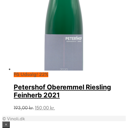
På Udsalg! 22%
Petershof Oberemmel Riesling
Feinherb 2021
Den
Den
193,00
kr.
150,00
kr.
oprindelige
aktuelle
© Vinoli.dk
pris
pris
var:
er:
×