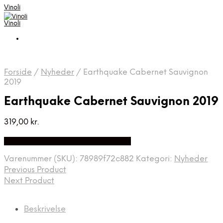
Vinoli
Vinoli
Forside
/
Nyheder
/
Earthquake Cabernet Sauvignon
2019
Earthquake Cabernet Sauvignon 2019
319,00
kr.
Bedste Pris Fundet på Price Index
Varenummer (SKU):
78989f72c882
Kategori:
Nyheder
Previous Product
Next Product
Beskrivelse