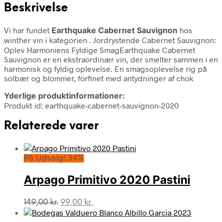
Beskrivelse
Vi har fundet
Earthquake Cabernet Sauvignon
hos
winther vin i kategorien
. Jordrystende Cabernet Sauvignon:
Oplev Harmoniens Fyldige SmagEarthquake Cabernet
Sauvignon er en ekstraordinær vin, der smelter sammen i en
harmonisk og fyldig oplevelse. En smagsoplevelse rig på
solbær og blommer, forfinet med antydninger af chok
Yderlige produktinformationer:
Produkt id: earthquake-cabernet-sauvignon-2020
Relaterede varer
På Udsalg! 34%
Arpago Primitivo 2020 Pastini
Den
Den
149,00
kr.
99,00
kr.
oprindelige
aktuelle
pris
pris