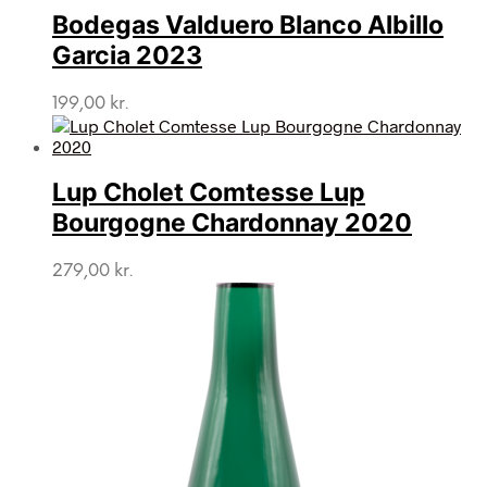
var:
er:
Bodegas Valduero Blanco Albillo
149,00 kr..
99,00 kr..
Garcia 2023
199,00
kr.
Lup Cholet Comtesse Lup
Bourgogne Chardonnay 2020
279,00
kr.