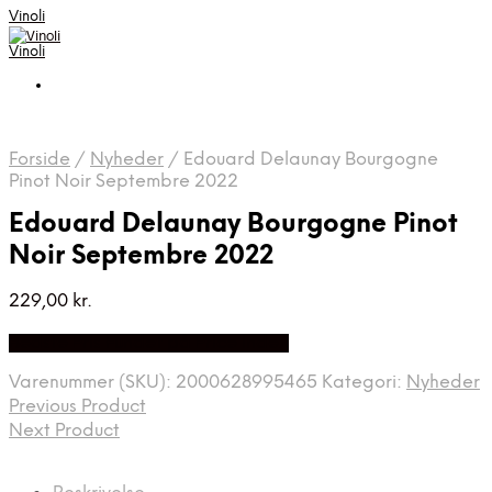
Vinoli
Vinoli
Forside
/
Nyheder
/
Edouard Delaunay Bourgogne
Pinot Noir Septembre 2022
Edouard Delaunay Bourgogne Pinot
Noir Septembre 2022
229,00
kr.
Bedste Pris Fundet på Price Index
Varenummer (SKU):
2000628995465
Kategori:
Nyheder
Previous Product
Next Product