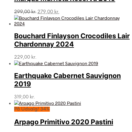
Den
Den
299,00
kr.
279,00
kr.
oprindelige
aktuelle
pris
pris
var:
er:
Bouchard Finlayson Crocodiles Lair
299,00 kr..
279,00 kr..
Chardonnay 2024
229,00
kr.
Earthquake Cabernet Sauvignon
2019
319,00
kr.
På Udsalg! 34%
Arpago Primitivo 2020 Pastini