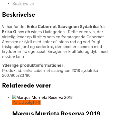
Beskrivelse
Beskrivelse
Vi har fundet
Erika Cabernet Sauvignon Sydafrika
fra
Erika O
hos dh wines i kategorien
. Dette er en vin, der
virkelig lever op til sit ry som en fremragende Cabernet.
Aromaen er fyldt med noter af intens rød og sort frugt,
friskpløjet jord og cedertræ, der smelter sammen med
krydderier fra egetræet. Smagen er kraftfuld og dyb, med
modne tann
Yderlige produktinformationer:
Produkt id: erika-cabernet-sauvignon-2018-sydafrika
2007905723780
Relaterede varer
På Udsalg! 7%
Marqus Murrieta Reserva 2019