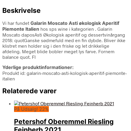
Beskrivelse
Vi har fundet
Galarin Moscato Asti økologisk Aperitif
Piemonte Italien
hos sps wine i kategorien
. Galarin
Moscato daposAsti Økologisk aperitif og dessertvinårgang
2018: quotGanske sødmefuld med en fin dybde. Bliver ikke
klistret men holder sig i den friske og let drikkelige
afdeling. Meget blide bobler meget lys farve. Fornem
balance quot. Fl
Yderlige produktinformationer:
Produkt id: galarin-moscato-asti-kologisk-aperitif-piemonte-
italien
Relaterede varer
På Udsalg! 22%
Petershof Oberemmel Riesling
Feinherb 2021