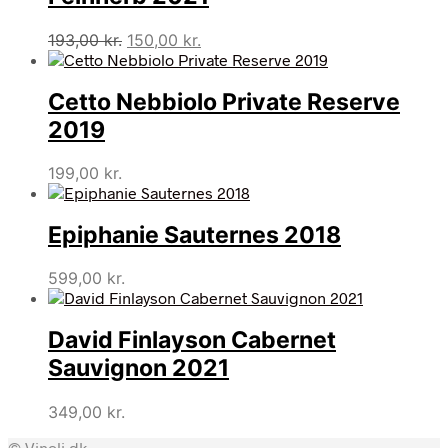
Den
Den
193,00
kr.
150,00
kr.
oprindelige
aktuelle
pris
pris
Cetto Nebbiolo Private Reserve
var:
er:
193,00 kr..
150,00 kr..
2019
199,00
kr.
Epiphanie Sauternes 2018
599,00
kr.
David Finlayson Cabernet
Sauvignon 2021
349,00
kr.
© Vinoli.dk