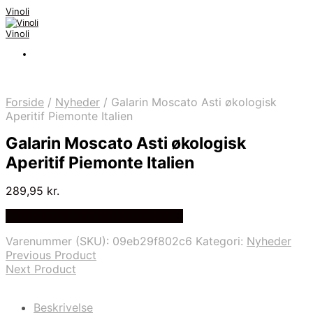
Vinoli
Vinoli
Forside
/
Nyheder
/
Galarin Moscato Asti økologisk
Aperitif Piemonte Italien
Galarin Moscato Asti økologisk
Aperitif Piemonte Italien
289,95
kr.
Bedste Pris Fundet på Price Index
Varenummer (SKU):
09eb29f802c6
Kategori:
Nyheder
Previous Product
Next Product
Beskrivelse