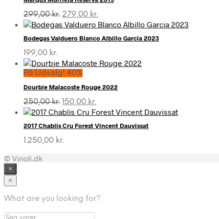
Den
Den
299,00
kr.
279,00
kr.
oprindelige
aktuelle
pris
pris
Bodegas Valduero Blanco Albillo Garcia 2023
var:
er:
299,00 kr..
279,00 kr..
199,00
kr.
På Udsalg! 40%
Dourbie Malacoste Rouge 2022
Den
Den
250,00
kr.
150,00
kr.
oprindelige
aktuelle
pris
pris
2017 Chablis Cru Forest Vincent Dauvissat
var:
er:
250,00 kr..
150,00 kr..
1.250,00
kr.
© Vinoli.dk
×
×
What are you looking for?