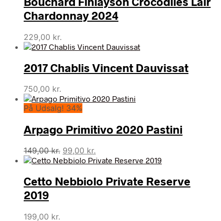
Bouchard Finlayson Crocodiles Lair
Chardonnay 2024
229,00
kr.
2017 Chablis Vincent Dauvissat
750,00
kr.
På Udsalg! 34%
Arpago Primitivo 2020 Pastini
Den
Den
149,00
kr.
99,00
kr.
oprindelige
aktuelle
pris
pris
Cetto Nebbiolo Private Reserve
var:
er:
149,00 kr..
99,00 kr..
2019
199,00
kr.