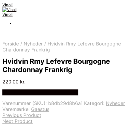
Vinoli
Vinoli
Forside
/
Nyheder
/
Hvidvin Rmy Lefevre Bourgogne
Chardonnay Frankrig
Hvidvin Rmy Lefevre Bourgogne
Chardonnay Frankrig
220,00
kr.
Bedste Pris Fundet på Price Index
Varenummer (SKU):
b8db29d8b6a1
Kategori:
Nyheder
Varemærke:
Gaestus
Previous Product
Next Product