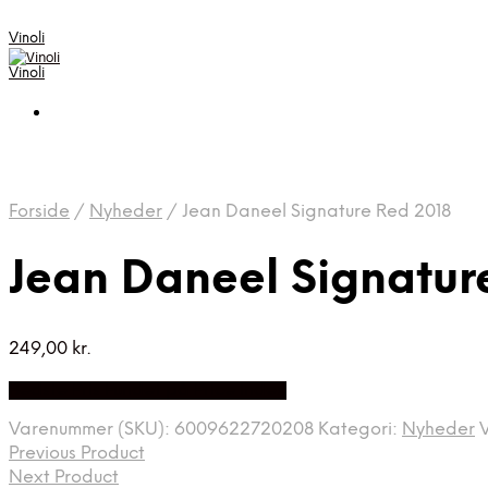
Vinoli
Vinoli
Forside
/
Nyheder
/
Jean Daneel Signature Red 2018
Jean Daneel Signatur
249,00
kr.
Bedste Pris Fundet på Price Index
Varenummer (SKU):
6009622720208
Kategori:
Nyheder
Previous Product
Next Product