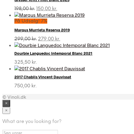
Den
Den
198,00
kr.
150,00
kr.
oprindelige
aktuelle
pris
pris
På Udsalg! 7%
var:
er:
Marqus Murrieta Reserva 2019
198,00 kr..
150,00 kr..
Den
Den
299,00
kr.
279,00
kr.
oprindelige
aktuelle
pris
pris
Dourbie Languedoc Intemporal Blanc 2021
var:
er:
299,00 kr..
279,00 kr..
325,50
kr.
2017 Chablis Vincent Dauvissat
750,00
kr.
© Vinoli.dk
×
×
What are you looking for?