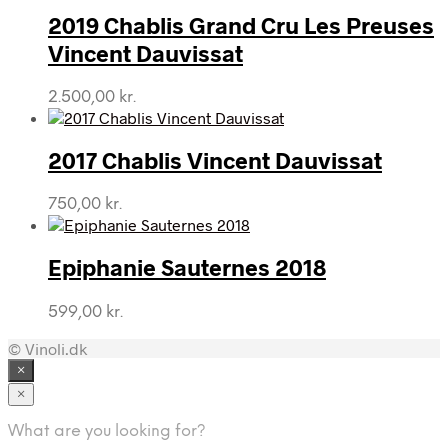
2019 Chablis Grand Cru Les Preuses
Vincent Dauvissat
2.500,00
kr.
2017 Chablis Vincent Dauvissat
750,00
kr.
Epiphanie Sauternes 2018
599,00
kr.
© Vinoli.dk
×
×
What are you looking for?