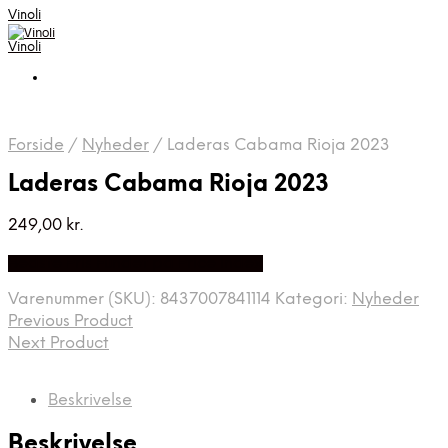
Vinoli
Vinoli
Forside
/
Nyheder
/
Laderas Cabama Rioja 2023
Laderas Cabama Rioja 2023
249,00
kr.
Bedste Pris Fundet på Price Index
Varenummer (SKU):
8437007841114
Kategori:
Nyheder
Previous Product
Next Product
Beskrivelse
Beskrivelse