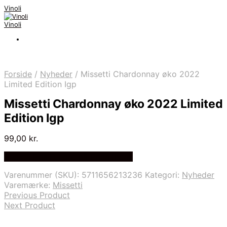
Vinoli
Vinoli
Forside
/
Nyheder
/
Missetti Chardonnay øko 2022
Limited Edition Igp
Missetti Chardonnay øko 2022 Limited
Edition Igp
99,00
kr.
Bedste Pris Fundet på Price Index
Varenummer (SKU):
5711656213236
Kategori:
Nyheder
Varemærke:
Missetti
Previous Product
Next Product