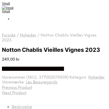
Vinoli
Vinoli
Forside
/
Nyheder
/
Notton Chablis Vieilles Vignes
2023
Notton Chablis Vieilles Vignes 2023
249,00
kr.
Bedste Pris Fundet på Price Index
Varenummer (SKU):
3770020745010
Kategori:
Nyheder
Varemærke:
Les Beauregards
Previous Product
Next Product
Beskrivelse