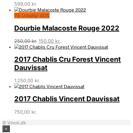
599,00
kr.
På Udsalg! 40%
Dourbie Malacoste Rouge 2022
Den
Den
250,00
kr.
150,00
kr.
oprindelige
aktuelle
pris
pris
2017 Chablis Cru Forest Vincent
var:
er:
250,00 kr..
150,00 kr..
Dauvissat
1.250,00
kr.
2017 Chablis Vincent Dauvissat
750,00
kr.
© Vinoli.dk
×