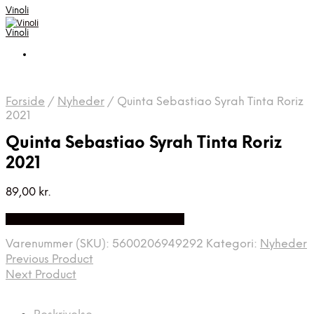
Vinoli
Vinoli
Forside
/
Nyheder
/
Quinta Sebastiao Syrah Tinta Roriz
2021
Quinta Sebastiao Syrah Tinta Roriz
2021
89,00
kr.
Bedste Pris Fundet på Price Index
Varenummer (SKU):
5600206949292
Kategori:
Nyheder
Previous Product
Next Product