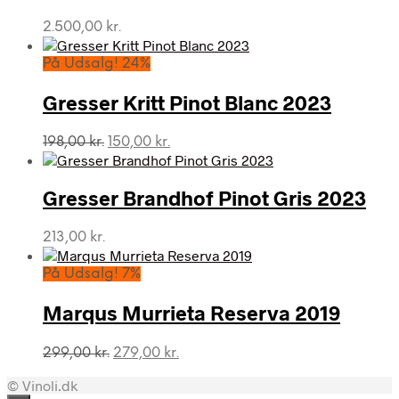
2.500,00
kr.
På Udsalg! 24%
Gresser Kritt Pinot Blanc 2023
Den
Den
198,00
kr.
150,00
kr.
oprindelige
aktuelle
pris
pris
var:
er:
Gresser Brandhof Pinot Gris 2023
198,00 kr..
150,00 kr..
213,00
kr.
På Udsalg! 7%
Marqus Murrieta Reserva 2019
Den
Den
299,00
kr.
279,00
kr.
oprindelige
aktuelle
© Vinoli.dk
pris
pris