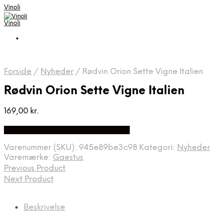
Vinoli
Vinoli
Forside
/
Nyheder
/
Rødvin Orion Sette Vigne Italien
Rødvin Orion Sette Vigne Italien
169,00
kr.
Bedste Pris Fundet på Price Index
Varenummer (SKU):
945e89be3c98
Kategori:
Nyheder
Varemærke:
Gaestus
Previous Product
Next Product
Beskrivelse