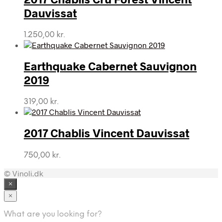
Dauvissat
1.250,00
kr.
Earthquake Cabernet Sauvignon
2019
319,00
kr.
2017 Chablis Vincent Dauvissat
750,00
kr.
© Vinoli.dk
×
×
What are you looking for?