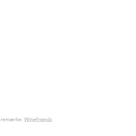
aremærke:
Winefriends