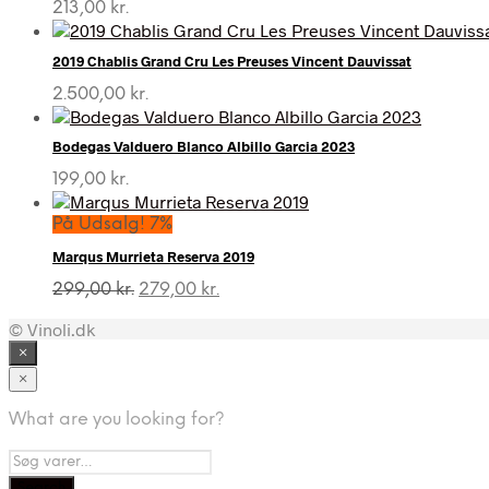
213,00
kr.
2019 Chablis Grand Cru Les Preuses Vincent Dauvissat
2.500,00
kr.
Bodegas Valduero Blanco Albillo Garcia 2023
199,00
kr.
På Udsalg! 7%
Marqus Murrieta Reserva 2019
Den
Den
299,00
kr.
279,00
kr.
oprindelige
aktuelle
© Vinoli.dk
pris
pris
var:
er:
×
299,00 kr..
279,00 kr..
×
What are you looking for?