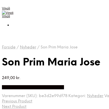
Vinoli
Vinoli
Forside
/
Nyheder
/
Son Prim Maria Jose
Son Prim Maria Jose
249,00
kr.
Bedste Pris Fundet på Price Index
Varenummer (SKU):
be3d2e99df78
Kategori:
Nyheder
V
Previous Product
Next Product