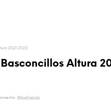
tura 2021 2022
asconcillos Altura 2
emærke:
Winefriends