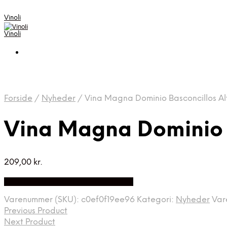
Vinoli
Vinoli
Forside
/
Nyheder
/
Vina Magna Dominio Basconcillos Al
Vina Magna Dominio B
209,00
kr.
Bedste Pris Fundet på Price Index
Varenummer (SKU):
c0ef0f19ee96
Kategori:
Nyheder
Var
Previous Product
Next Product