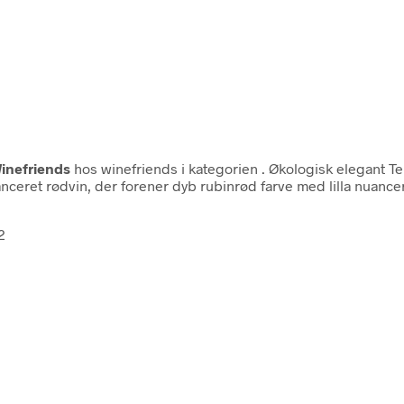
inefriends
hos winefriends i kategorien
. Økologisk elegant T
eret rødvin, der forener dyb rubinrød farve med lilla nuancer o
2