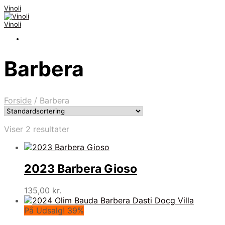
Vinoli
Vinoli
Barbera
Forside
/
Barbera
Viser 2 resultater
2023 Barbera Gioso
135,00
kr.
På Udsalg! 39%