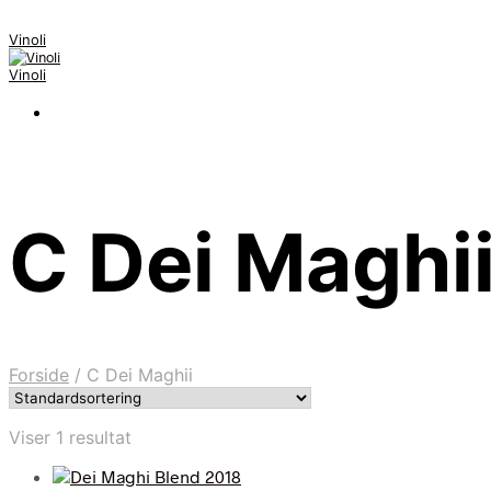
Vinoli
Vinoli
C Dei Maghi
Forside
/
C Dei Maghii
Viser 1 resultat