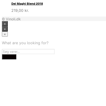
Dei Maghi Blend 2018
219,00
kr.
© Vinoli.dk
×
×
×
What are you looking for?