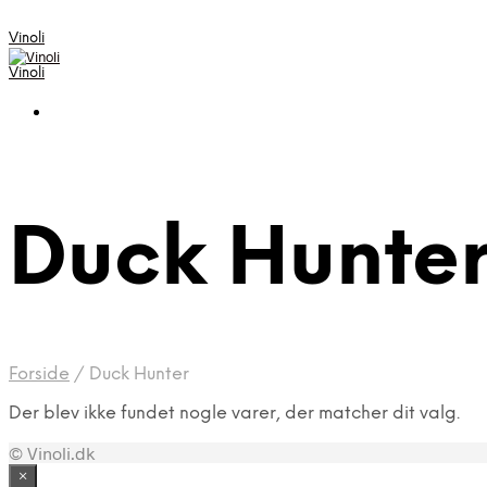
Vinoli
Vinoli
Duck Hunte
Forside
/
Duck Hunter
Der blev ikke fundet nogle varer, der matcher dit valg.
© Vinoli.dk
×