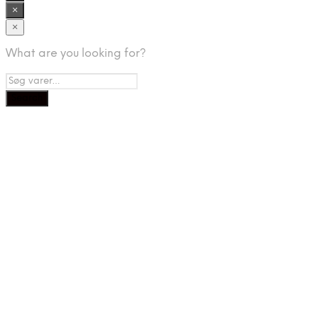
×
×
What are you looking for?