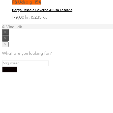
På Udsalg! 15%
Borgo Pascolo Governo Alluso Toscana
Den
Den
179,00
kr.
152,15
kr.
oprindelige
aktuelle
© Vinoli.dk
pris
pris
var:
er:
×
179,00 kr..
152,15 kr..
×
×
What are you looking for?