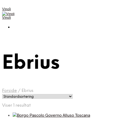
Vinoli
Vinoli
Ebrius
Forside
/
Ebrius
Viser 1 resultat