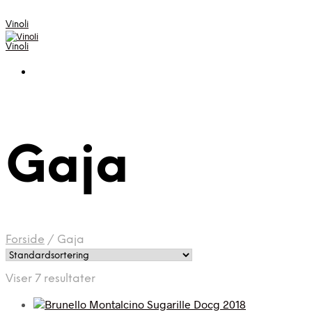
Vinoli
Vinoli
Gaja
Forside
/
Gaja
Viser 7 resultater