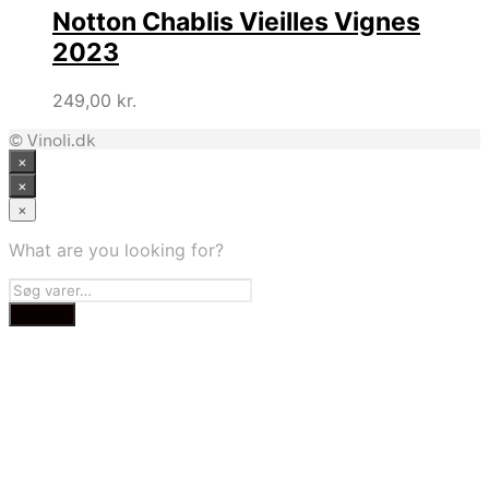
Notton Chablis Vieilles Vignes
2023
249,00
kr.
© Vinoli.dk
×
×
×
What are you looking for?