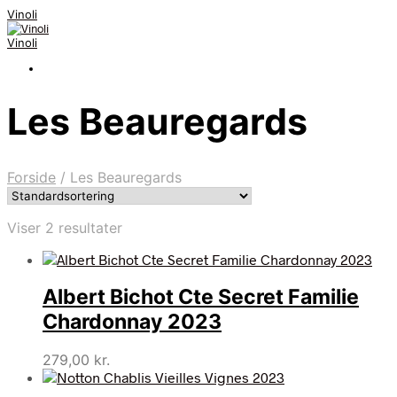
Vinoli
Vinoli
Les Beauregards
Forside
/
Les Beauregards
Viser 2 resultater
Albert Bichot Cte Secret Familie
Chardonnay 2023
279,00
kr.