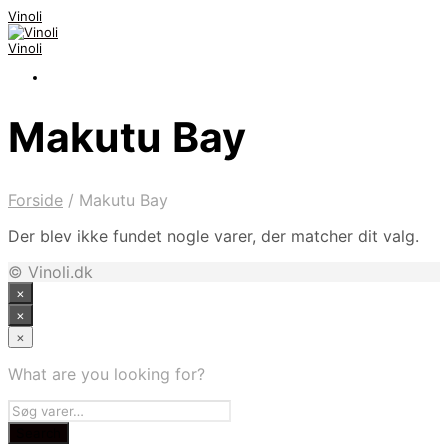
Vinoli
Vinoli
Makutu Bay
Forside
/
Makutu Bay
Der blev ikke fundet nogle varer, der matcher dit valg.
© Vinoli.dk
×
×
×
What are you looking for?