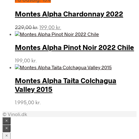
På Udsalg! 13%
Montes Alpha Chardonnay 2022
Den
Den
229,00
kr.
199,00
kr.
oprindelige
aktuelle
pris
pris
var:
er:
Montes Alpha Pinot Noir 2022 Chile
229,00 kr..
199,00 kr..
199,00
kr.
Montes Alpha Taita Colchagua
Valley 2015
1.995,00
kr.
© Vinoli.dk
×
×
×