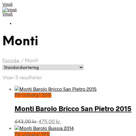
Vinoli
Vinoli
Monti
Forside
/
Monti
Viser 3 resultater
På Udsalg! 26%
Monti Barolo Bricco San Pietro 2015
Den
Den
643,00
kr.
475,00
kr.
oprindelige
aktuelle
pris
pris
På Udsalg! 19%