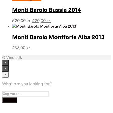
var:
er:
643,00 kr..
475,00 kr..
Monti Barolo Bussia 2014
Den
Den
520,00
kr.
420,00
kr.
oprindelige
aktuelle
pris
pris
var:
er:
Monti Barolo Montforte Alba 2013
520,00 kr..
420,00 kr..
438,00
kr.
© Vinoli.dk
×
×
×
What are you looking for?