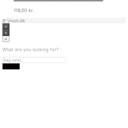
116,00
kr.
© Vinoli.dk
×
×
×
What are you looking for?