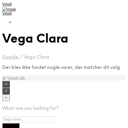
Vinoli
Vinoli
Vega Clara
Forside
/
Vega Clara
Der blev ikke fundet nogle varer, der matcher dit valg.
© Vinoli.dk
×
×
×
What are you looking for?