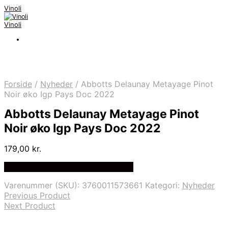
Vinoli
Vinoli
Forside
/
Nyheder
/
Abbotts Delaunay Metayage Pinot
Noir øko Igp Pays Doc 2022
Abbotts Delaunay Metayage Pinot
Noir øko Igp Pays Doc 2022
179,00
kr.
Bedste Pris Fundet på Price Index
Varenummer (SKU):
3760011573661
Kategori:
Nyheder
Previous Product
Next Product