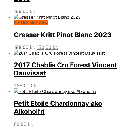
199,00
kr.
På Udsalg! 24%
Gresser Kritt Pinot Blanc 2023
Den
Den
198,00
kr.
150,00
kr.
oprindelige
aktuelle
pris
pris
2017 Chablis Cru Forest Vincent
var:
er:
198,00 kr..
150,00 kr..
Dauvissat
1.250,00
kr.
Petit Etoile Chardonnay øko
Alkoholfri
89,00
kr.