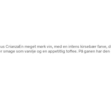
icus CrianzaEn meget mørk vin, med en intens kirsebær farve, de
r smage som vanilje og en appetitlig toffee. På ganen har den