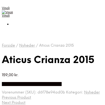
Vinoli
Vinoli
Forside
/
Nyheder
/
Aticus Crianza 2015
Aticus Crianza 2015
159,00
kr.
Bedste Pris Fundet på Price Index
Varenummer (SKU):
d6f78e94ad0b
Kategori:
Nyheder
Previous Product
Next Product