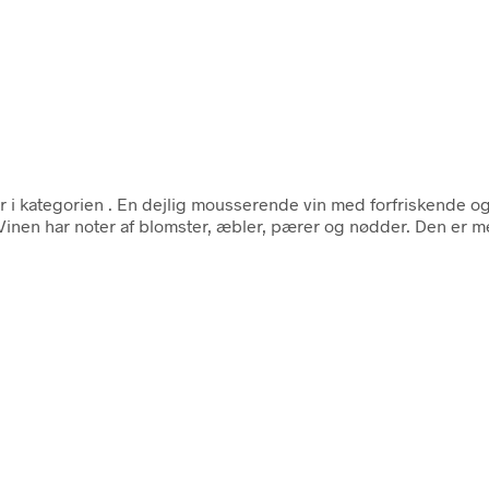
 i kategorien
. En dejlig mousserende vin med forfriskende o
inen har noter af blomster, æbler, pærer og nødder. Den er meg