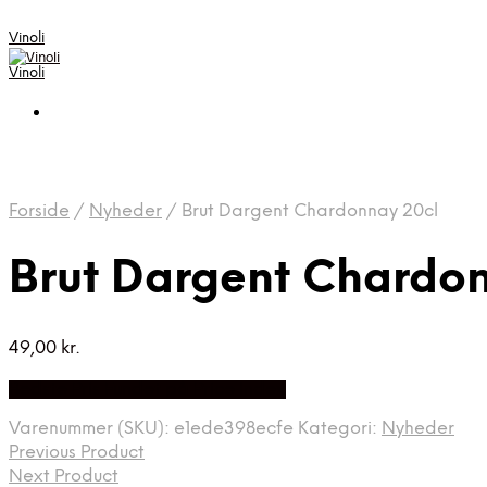
Vinoli
Vinoli
Forside
/
Nyheder
/
Brut Dargent Chardonnay 20cl
Brut Dargent Chardo
49,00
kr.
Bedste Pris Fundet på Price Index
Varenummer (SKU):
e1ede398ecfe
Kategori:
Nyheder
Previous Product
Next Product