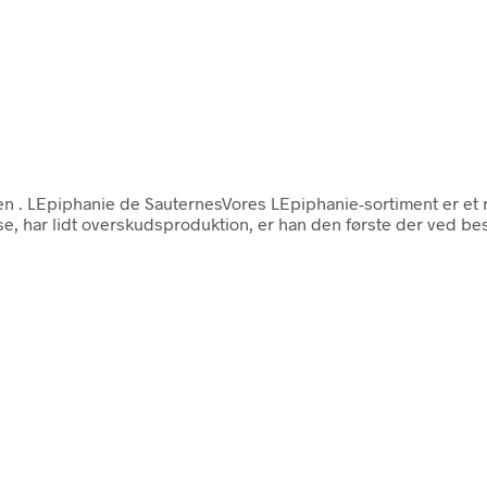
ien
. LEpiphanie de SauternesVores LEpiphanie-sortiment er et 
e, har lidt overskudsproduktion, er han den første der ved besk