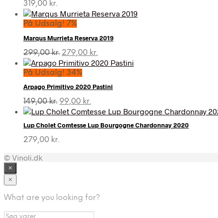
319,00
kr.
På Udsalg! 7%
Marqus Murrieta Reserva 2019
Den
Den
299,00
kr.
279,00
kr.
oprindelige
aktuelle
pris
pris
På Udsalg! 34%
var:
er:
Arpago Primitivo 2020 Pastini
299,00 kr..
279,00 kr..
Den
Den
149,00
kr.
99,00
kr.
oprindelige
aktuelle
pris
pris
Lup Cholet Comtesse Lup Bourgogne Chardonnay 2020
var:
er:
149,00 kr..
99,00 kr..
279,00
kr.
© Vinoli.dk
×
×
What are you looking for?