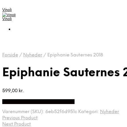
Vinoli
Vinoli
Forside
/
Nyheder
/
Epiphanie Sauternes 2018
Epiphanie Sauternes 
599,00
kr.
Bedste Pris Fundet på Price Index
Varenummer (SKU):
6eb52f6d951c
Kategori:
Nyheder
Previous Product
Next Product