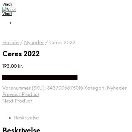
Vinoli
Vinoli
Forside
/
Nyheder
/
Ceres 2022
Ceres 2022
193,00
kr.
Bedste Pris Fundet på Price Index
Varenummer (SKU):
8437005676015
Kategori:
Nyheder
Previous Product
Next Product
Beskrivelse
Beskrivelse