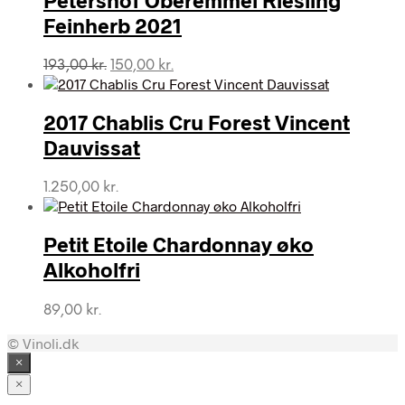
Feinherb 2021
Den
Den
193,00
kr.
150,00
kr.
oprindelige
aktuelle
pris
pris
var:
er:
2017 Chablis Cru Forest Vincent
193,00 kr..
150,00 kr..
Dauvissat
1.250,00
kr.
Petit Etoile Chardonnay øko
Alkoholfri
89,00
kr.
© Vinoli.dk
×
×