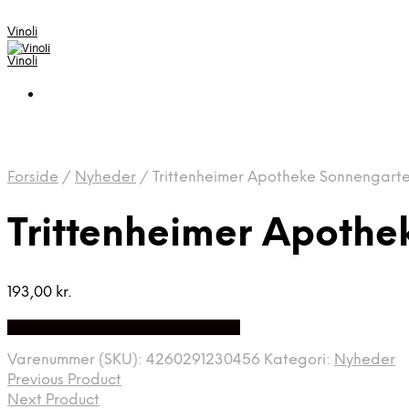
Vinoli
Vinoli
Forside
/
Nyheder
/
Trittenheimer Apotheke Sonnengart
Trittenheimer Apothe
193,00
kr.
Bedste Pris Fundet på Price Index
Varenummer (SKU):
4260291230456
Kategori:
Nyheder
Previous Product
Next Product