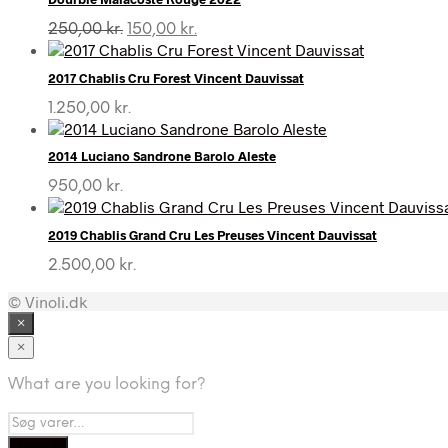
Den
Den
250,00
kr.
150,00
kr.
oprindelige
aktuelle
pris
pris
2017 Chablis Cru Forest Vincent Dauvissat
var:
er:
250,00 kr..
150,00 kr..
1.250,00
kr.
2014 Luciano Sandrone Barolo Aleste
950,00
kr.
2019 Chablis Grand Cru Les Preuses Vincent Dauvissat
2.500,00
kr.
© Vinoli.dk
×
×
What are you looking for?