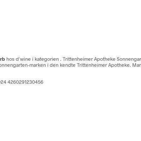
erb
hos d´wine i kategorien
. Trittenheimer Apotheke Sonnengar
Sonnengarten-marken i den kendte Trittenheimer Apotheke. Mar
2024 4260291230456