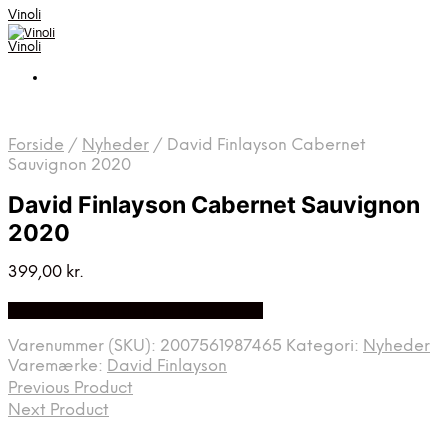
Vinoli
Vinoli
Forside
/
Nyheder
/
David Finlayson Cabernet
Sauvignon 2020
David Finlayson Cabernet Sauvignon
2020
399,00
kr.
Bedste Pris Fundet på Price Index
Varenummer (SKU):
2007561987465
Kategori:
Nyheder
Varemærke:
David Finlayson
Previous Product
Next Product