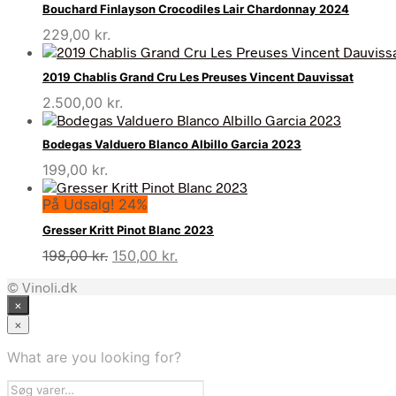
Bouchard Finlayson Crocodiles Lair Chardonnay 2024
229,00
kr.
2019 Chablis Grand Cru Les Preuses Vincent Dauvissat
2.500,00
kr.
Bodegas Valduero Blanco Albillo Garcia 2023
199,00
kr.
På Udsalg! 24%
Gresser Kritt Pinot Blanc 2023
Den
Den
198,00
kr.
150,00
kr.
oprindelige
aktuelle
© Vinoli.dk
pris
pris
×
var:
er:
198,00 kr..
150,00 kr..
×
What are you looking for?