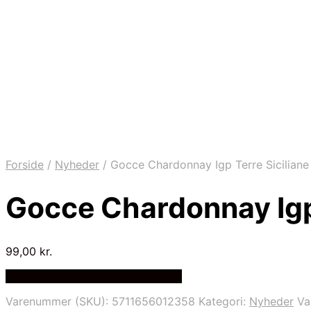
Forside
/
Nyheder
/
Gocce Chardonnay Igp Terre Sicilian
Gocce Chardonnay Igp 
99,00
kr.
Bedste Pris Fundet på Price Index
Varenummer (SKU):
5711656012358
Kategori:
Nyheder
Va