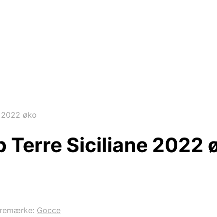
e 2022 øko
Terre Siciliane 2022 
remærke:
Gocce