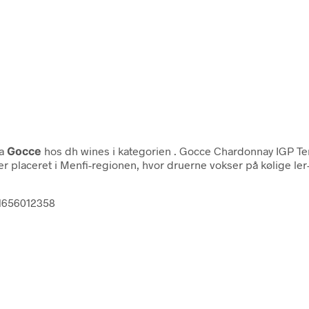
ra
Gocce
hos dh wines i kategorien
. Gocce Chardonnay IGP Terr
 placeret i Menfi-regionen, hvor druerne vokser på kølige ler- 
11656012358