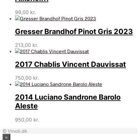
99,00
kr.
Gresser Brandhof Pinot Gris 2023
213,00
kr.
2017 Chablis Vincent Dauvissat
750,00
kr.
2014 Luciano Sandrone Barolo
Aleste
950,00
kr.
© Vinoli.dk
×