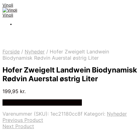
Vinoli
Vinoli
Forside
/
Nyheder
/
Hofer Zweigelt Landwein
Biodynamisk Rødvin Auerstal østrig Liter
Hofer Zweigelt Landwein Biodynamisk
Rødvin Auerstal østrig Liter
199,95
kr.
Bedste Pris Fundet på Price Index
Varenummer (SKU):
1ec21180cc8f
Kategori:
Nyheder
Previous Product
Next Product