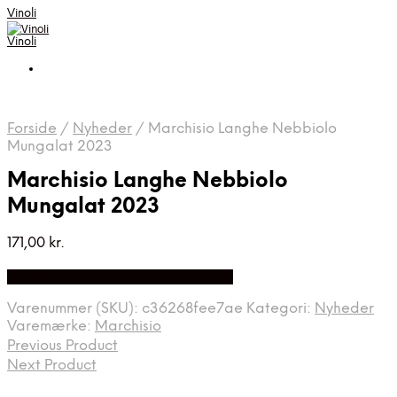
Vinoli
Vinoli
Forside
/
Nyheder
/
Marchisio Langhe Nebbiolo
Mungalat 2023
Marchisio Langhe Nebbiolo
Mungalat 2023
171,00
kr.
Bedste Pris Fundet på Price Index
Varenummer (SKU):
c36268fee7ae
Kategori:
Nyheder
Varemærke:
Marchisio
Previous Product
Next Product