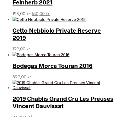
Feinherb 2021
Den
Den
193,00
kr.
150,00
kr.
oprindelige
aktuelle
pris
pris
var:
er:
Cetto Nebbiolo Private Reserve
193,00 kr..
150,00 kr..
2019
199,00
kr.
Bodegas Morca Touran 2016
899,00
kr.
2019 Chablis Grand Cru Les Preuses
Vincent Dauvissat