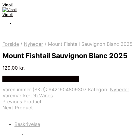
Vinoli
Vinoli
Forside
/
Nyheder
/
Mount Fishtail Sauvignon Blanc 2025
Mount Fishtail Sauvignon Blanc 2025
129,00
kr.
Bedste Pris Fundet på Price Index
Varenummer (SKU):
9421904809307
Kategori:
Nyheder
Varemærke:
Dh Wines
Previous Product
Next Product
Beskrivelse