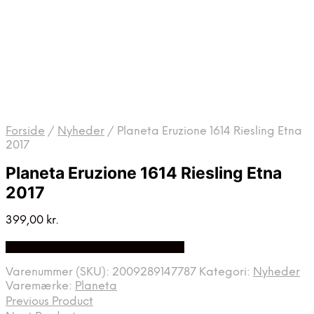
Forside
/
Nyheder
/
Planeta Eruzione 1614 Riesling Etna
2017
Planeta Eruzione 1614 Riesling Etna
2017
399,00
kr.
Bedste Pris Fundet på Price Index
Varenummer (SKU):
2009289147787
Kategori:
Nyheder
Varemærke:
Planeta
Previous Product